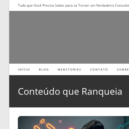
Ir
Tudo que Você Precisa Saber para se Tornar um Verdadeiro Consulo
para
o
conteúdo
INÍCIO
BLOG
WEBSTORIES
CONTATO
SOBR
Conteúdo que Ranqueia