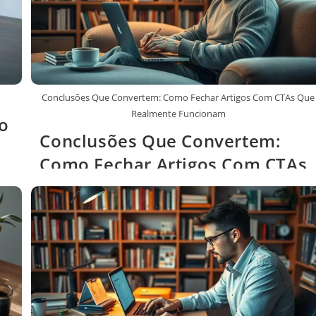
?
Conclusões Que Convertem: Como Fechar Artigos Com CTAs Que
Realmente Funcionam
o
Conclusões Que Convertem:
Como Fechar Artigos Com CTAs
Que Realmente Funcionam