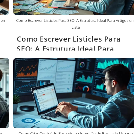
s em
Como Escrever Listicles Para SEO: A Estrutura Ideal Para Artigos e
Lista
Como Escrever Listicles Para
SEO: A Estrutura Ideal Para
Artigos em Lista
uear
Como Criar Conteúdo Baseado na Intenção de Busca do Usuário