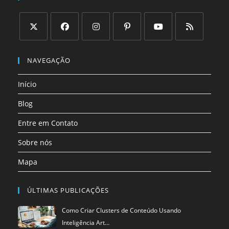
Abre
Abre
Abre
Abre
Abre
Abre
em
em
em
em
em
em
NAVEGAÇÃO
uma
uma
uma
uma
uma
uma
Início
nova
nova
nova
nova
nova
nova
aba
aba
aba
aba
aba
aba
Blog
Entre em Contato
Sobre nós
Mapa
ÚLTIMAS PUBLICAÇÕES
Como Criar Clusters de Conteúdo Usando
Inteligência Art…