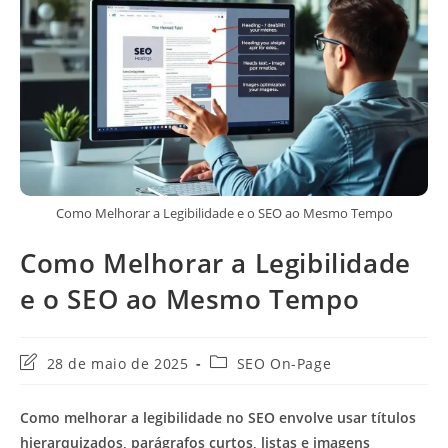
Como Melhorar a Legibilidade e o SEO ao Mesmo Tempo
Como Melhorar a Legibilidade
e o SEO ao Mesmo Tempo
Última
Categoria
28 de maio de 2025
SEO On-Page
modificação
do
do
post:
Como melhorar a legibilidade no SEO envolve usar títulos
post:
hierarquizados, parágrafos curtos, listas e imagens