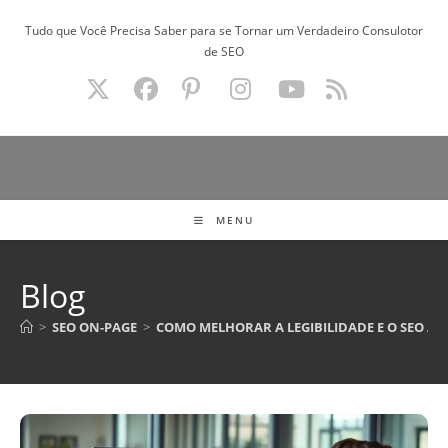
Ir
Tudo que Você Precisa Saber para se Tornar um Verdadeiro Consulotor
para
de SEO
o
conteúdo
MENU
Blog
>
SEO ON-PAGE
>
COMO MELHORAR A LEGIBILIDADE E O SEO A