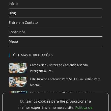
Início
nova
nova
nova
nova
nova
nova
aba
aba
aba
aba
aba
aba
Blog
Entre em Contato
Sobre nós
Mapa
ÚLTIMAS PUBLICAÇÕES
Como Criar Clusters de Conteúdo Usando
Inteligência Art…
Estrutura de Conteúdo Para SEO: Guia Prático Para
Monta…
Algoritmo Penguin em 2025: Como Funciona a
Versão Atual…
Utilizamos cookies para lhe proporcionar a
melhor experiência no nosso site.
Política de