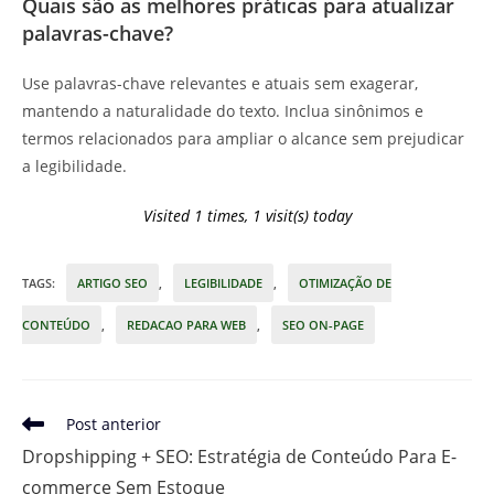
Quais são as melhores práticas para atualizar
palavras-chave?
Use palavras-chave relevantes e atuais sem exagerar,
mantendo a naturalidade do texto. Inclua sinônimos e
termos relacionados para ampliar o alcance sem prejudicar
a legibilidade.
Visited 1 times, 1 visit(s) today
TAGS
:
ARTIGO SEO
,
LEGIBILIDADE
,
OTIMIZAÇÃO DE
CONTEÚDO
,
REDACAO PARA WEB
,
SEO ON-PAGE
Leia
Post anterior
mais
Dropshipping + SEO: Estratégia de Conteúdo Para E-
artigos
commerce Sem Estoque