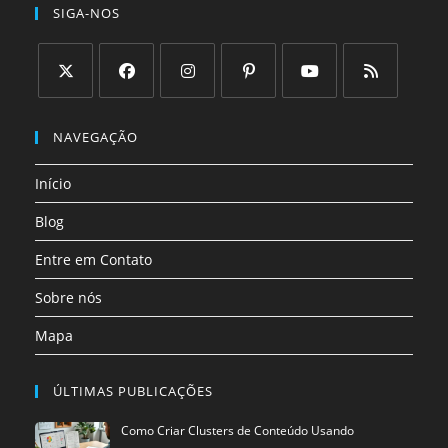
SIGA-NOS
Abre
Abre
Abre
Abre
Abre
Abre
em
em
em
em
em
em
NAVEGAÇÃO
uma
uma
uma
uma
uma
uma
Início
nova
nova
nova
nova
nova
nova
aba
aba
aba
aba
aba
aba
Blog
Entre em Contato
Sobre nós
Mapa
ÚLTIMAS PUBLICAÇÕES
Como Criar Clusters de Conteúdo Usando