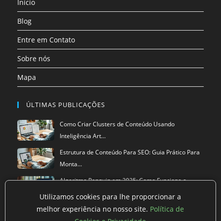
Início
nova
nova
nova
nova
nova
nova
aba
aba
aba
aba
aba
aba
Blog
Entre em Contato
Sobre nós
Mapa
ÚLTIMAS PUBLICAÇÕES
Como Criar Clusters de Conteúdo Usando
Inteligência Art…
Estrutura de Conteúdo Para SEO: Guia Prático Para
Monta…
Algoritmo Penguin em 2025: Como Funciona a
Versão Atual…
Utilizamos cookies para lhe proporcionar a
melhor experiência no nosso site.
Política de