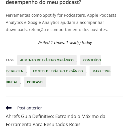
desempenho do meu podcast?
Ferramentas como Spotify for Podcasters, Apple Podcasts
Analytics e Google Analytics ajudam a acompanhar
downloads, retenção e comportamento dos ouvintes.
Visited 1 times, 1 visit(s) today
TAGS
:
AUMENTO DE TRÁFEGO ORGÂNICO
,
CONTEÚDO
EVERGREEN
,
FONTES DE TRÁFEGO ORGÂNICO
,
MARKETING
DIGITAL
,
PODCASTS
Leia
Post anterior
mais
Ahrefs Guia Definitivo: Extraindo o Máximo da
artigos
Ferramenta Para Resultados Reais