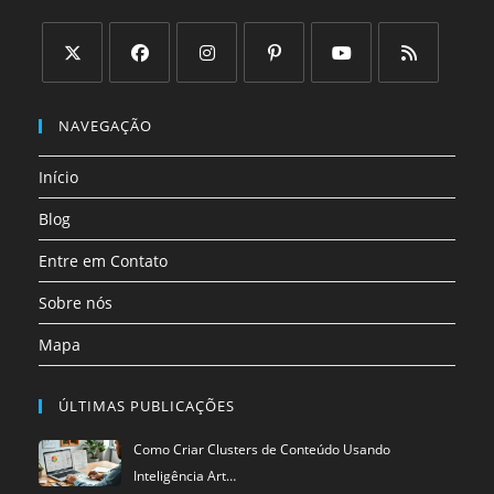
Abre
Abre
Abre
Abre
Abre
Abre
em
em
em
em
em
em
NAVEGAÇÃO
uma
uma
uma
uma
uma
uma
Início
nova
nova
nova
nova
nova
nova
aba
aba
aba
aba
aba
aba
Blog
Entre em Contato
Sobre nós
Mapa
ÚLTIMAS PUBLICAÇÕES
Como Criar Clusters de Conteúdo Usando
Inteligência Art…