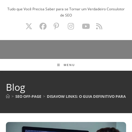
Ir
Tudo que Você Precisa Saber para se Tornar um Verdadeiro Consulotor
para
de SEO
o
conteúdo
MENU
Blog
>
SEO OFF-PAGE
>
DISAVOW LINKS: O GUIA DEFINITIVO PARA LI