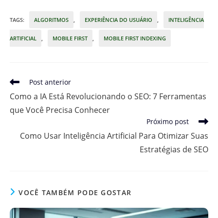
TAGS
:
ALGORITMOS
,
EXPERIÊNCIA DO USUÁRIO
,
INTELIGÊNCIA
ARTIFICIAL
,
MOBILE FIRST
,
MOBILE FIRST INDEXING
Leia
Post anterior
mais
Como a IA Está Revolucionando o SEO: 7 Ferramentas
artigos
que Você Precisa Conhecer
Próximo post
Como Usar Inteligência Artificial Para Otimizar Suas
Estratégias de SEO
VOCÊ TAMBÉM PODE GOSTAR