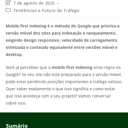
Última
7 de agosto de 2025
modificação
Categoria
Tendências e Futuro do Tráfego
do
do
post:
post:
Mobile first indexing é o método do Google que prioriza a
versão móvel dos sites para indexação e ranqueamento,
exigindo design responsivo, velocidade de carregamento
otimizada e conteúdo equivalente entre versões móvel e
desktop.
Você já percebeu que o
mobile first indexing
virou regra no
Google? Se seu site não está preparado para a versão móvel,
pode estar perdendo posições importantes e tráfego valioso.
Quer saber exatamente o que isso significa e como evitar
que isso aconteça com o seu projeto? Vamos conversar
sobre isso.
Sumário