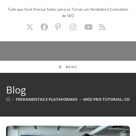
Ir
Tudo que Você Precisa Saber para se Tornar um Verdadeiro Consulotor
para
de SEO
o
conteúdo
MENU
Blog
>
FERRAMENTAS E PLATAFORMAS
>
MOZ PRO TUTORIAL: COMO