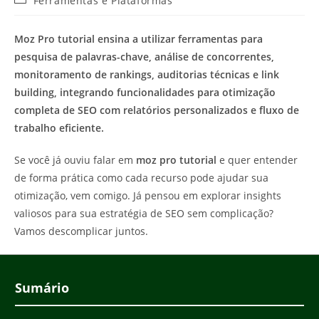
Ferramentas e Plataformas
do
do
post:
post:
Moz Pro tutorial ensina a utilizar ferramentas para
pesquisa de palavras-chave, análise de concorrentes,
monitoramento de rankings, auditorias técnicas e link
building, integrando funcionalidades para otimização
completa de SEO com relatórios personalizados e fluxo de
trabalho eficiente.
Se você já ouviu falar em
moz pro tutorial
e quer entender
de forma prática como cada recurso pode ajudar sua
otimização, vem comigo. Já pensou em explorar insights
valiosos para sua estratégia de SEO sem complicação?
Vamos descomplicar juntos.
Sumário