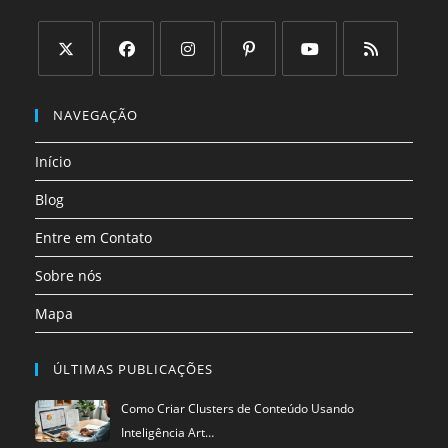
Abre
Abre
Abre
Abre
Abre
Abre
em
em
em
em
em
em
NAVEGAÇÃO
uma
uma
uma
uma
uma
uma
Início
nova
nova
nova
nova
nova
nova
aba
aba
aba
aba
aba
aba
Blog
Entre em Contato
Sobre nós
Mapa
ÚLTIMAS PUBLICAÇÕES
Como Criar Clusters de Conteúdo Usando
Inteligência Art…