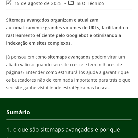
Última
Categoria
15 de agosto de 2025
SEO Técnico
modificação
do
do
post:
Sitemaps avançados organizam e atualizam
post:
automaticamente grandes volumes de URLs, facilitando o
rastreamento eficiente pelo Googlebot e otimizando a
indexação em sites complexos.
Já pensou em como
sitemaps avançados
podem virar um
aliado valioso quando seu site cresce e tem milhares de
páginas? Entender como estruturá-los ajuda a garantir que
os buscadores não deixem nada importante para trás e que
seu site ganhe visibilidade estratégica nas buscas.
Sumário
1
o que são sitemaps avançados e por que