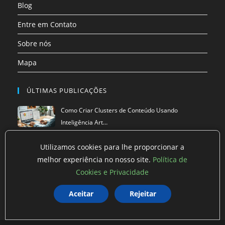
Blog
Entre em Contato
Sobre nós
Mapa
ÚLTIMAS PUBLICAÇÕES
Como Criar Clusters de Conteúdo Usando
Inteligência Art…
Estrutura de Conteúdo Para SEO: Guia Prático Para
Utilizamos cookies para lhe proporcionar a
Monta…
melhor experiência no nosso site.
Política de
Algoritmo Penguin em 2025: Como Funciona a
Cookies e Privacidade
Versão Atual…
Aceitar
Rejeitar