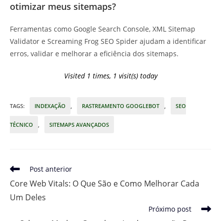
otimizar meus sitemaps?
Ferramentas como Google Search Console, XML Sitemap
Validator e Screaming Frog SEO Spider ajudam a identificar
erros, validar e melhorar a eficiência dos sitemaps.
Visited 1 times, 1 visit(s) today
TAGS
:
INDEXAÇÃO
,
RASTREAMENTO GOOGLEBOT
,
SEO
TÉCNICO
,
SITEMAPS AVANÇADOS
Leia
Post anterior
mais
Core Web Vitals: O Que São e Como Melhorar Cada
artigos
Um Deles
Próximo post