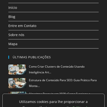
uma
uma
uma
uma
uma
uma
Início
nova
nova
nova
nova
nova
nova
aba
aba
aba
aba
aba
aba
Blog
Entre em Contato
Sobre nós
Mapa
ÚLTIMAS PUBLICAÇÕES
Como Criar Clusters de Conteúdo Usando
Inteligência Art…
Estrutura de Conteúdo Para SEO: Guia Prático Para
Monta…
Algoritmo Penguin em 2025: Como Funciona a
Versão Atual…
Utilizamos cookies para lhe proporcionar a