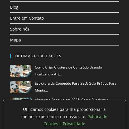
aba
aba
aba
aba
aba
aba
Blog
Entre em Contato
Sobre nós
Mapa
ÚLTIMAS PUBLICAÇÕES
Como Criar Clusters de Conteúdo Usando
Inteligência Art…
Estrutura de Conteúdo Para SEO: Guia Prático Para
Monta…
Algoritmo Penguin em 2025: Como Funciona a
Versão Atual…
Utilizamos cookies para lhe proporcionar a
melhor experiência no nosso site.
Política de
Cookies e Privacidade