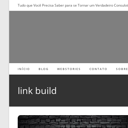
Ir
Tudo que Você Precisa Saber para se Tornar um Verdadeiro Consulo
para
o
conteúdo
INÍCIO
BLOG
WEBSTORIES
CONTATO
SOBR
link build