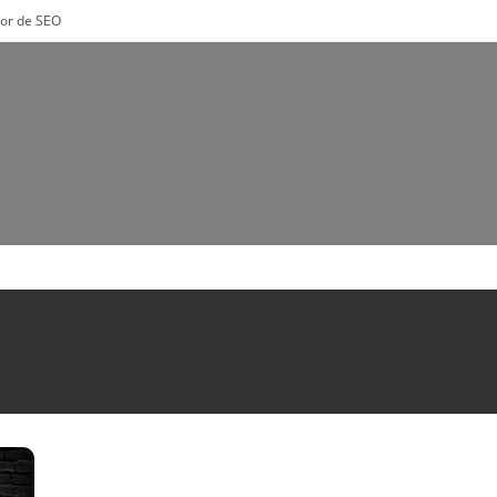
tor de SEO
E