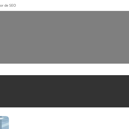
tor de SEO
E