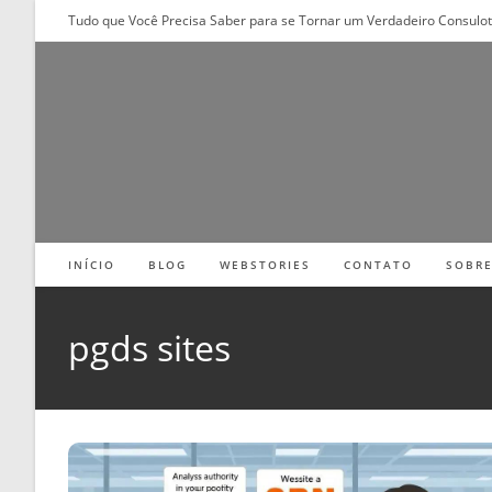
Ir
Tudo que Você Precisa Saber para se Tornar um Verdadeiro Consulo
para
o
conteúdo
INÍCIO
BLOG
WEBSTORIES
CONTATO
SOBR
pgds sites