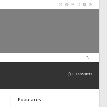
>
PGDS SITES
Populares