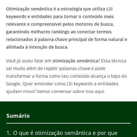
do
post:
Otimização semântica é a estratégia que utiliza LSI
post:
keywords e entidades para tornar o conteúdo mais
relevante e compreensível pelos motores de busca,
garantindo melhores rankings ao conectar termos
relacionados à palavra-chave principal de forma natural e
alinhada à intenção de busca.
Você já ouviu falar em
otimização semântica
? Essa técnica
vai muito além de repetir palavras-chave e pode
transformar a forma como seu conteúdo alcança o topo do
Google. Quer entender como LSI keywords e entidades
ajudam nisso? Vamos conversar sobre isso aqui.
Sumário
1
O que é otimização semântica e por que