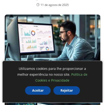
11 de agosto de 2025
Utilizamos cookies para lhe proporcionar a
Ferramentas Que Validam Seu SEO On-Page em
melhor experiência no nosso site.
Política de
Segundos
Cookies e Privacidade
23 de maio de 2025
Aceitar
Rejeitar